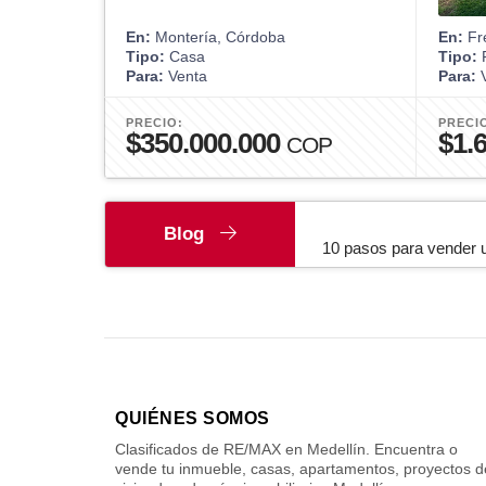
En:
Montería, Córdoba
En:
Fre
Tipo:
Casa
Tipo:
F
Para:
Venta
Para:
V
PRECIO:
PRECI
$350.000.000
$1.
COP
Blog
10 pasos para vender 
QUIÉNES SOMOS
Clasificados de RE/MAX en Medellín. Encuentra o
vende tu inmueble, casas, apartamentos, proyectos d