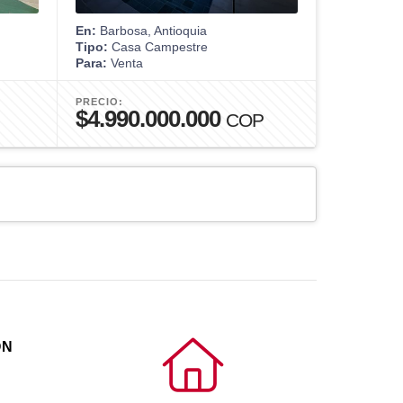
En:
Barbosa, Antioquia
En:
Medellín
Tipo:
Casa Campestre
Tipo:
Dúple
Para:
Venta
Para:
Venta
PRECIO:
PRECIO:
$4.990.000.000
$1.250
COP
¿Qué es un Ag
ÓN