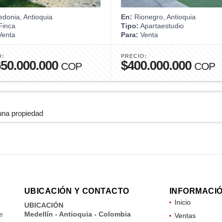
donia, Antioquia
En:
Rionegro, Antioquia
inca
Tipo:
Apartaestudio
enta
Para:
Venta
O:
PRECIO:
650.000.000
$400.000.000
COP
COP
una propiedad
UBICACIÓN Y CONTACTO
INFORMACI
Inicio
UBICACIÓN
e
Medellín - Antioquia - Colombia
Ventas