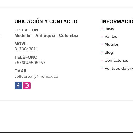
UBICACIÓN Y CONTACTO
INFORMACI
Inicio
UBICACIÓN
e
Medellín - Antioquia - Colombia
Ventas
MÓVIL
Alquiler
3173643811
Blog
TELÉFONO
Contáctenos
+576045505957
Políticas de pr
EMAIL
coffeerealty@remax.co
Facebook
Instagram