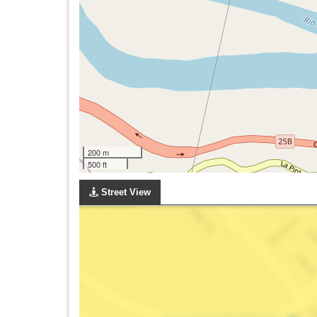
200 m
500 ft
Street View