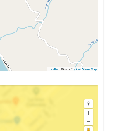
Leaflet
| Wasi - ©
OpenStreetMap