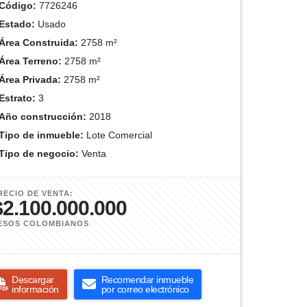
Código:
7726246
Estado:
Usado
Área Construida:
2758 m²
Área Terreno:
2758 m²
Área Privada:
2758 m²
Estrato:
3
Año construcción:
2018
Tipo de inmueble:
Lote Comercial
Tipo de negocio:
Venta
RECIO DE VENTA:
$2.100.000.000
ESOS COLOMBIANOS
Descargar
Recomendar inmueble
información
por correo electrónico