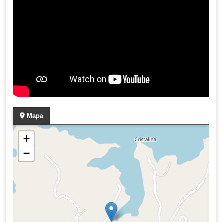
Mapa
+
−