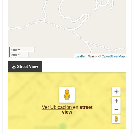
200 m
500 ft
Leaflet
| Wasi - ©
OpenStreetMap
Street View
Ver Ubicación
en
street
view