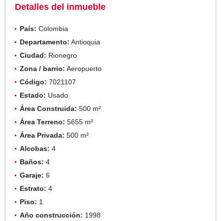
Detalles del inmueble
País:
Colombia
Departamento:
Antioquia
Ciudad:
Rionegro
Zona / barrio:
Aeropuerto
Código:
7021107
Estado:
Usado
Área Construida:
500 m²
Área Terreno:
5655 m²
Área Privada:
500 m²
Alcobas:
4
Baños:
4
Garaje:
6
Estrato:
4
Piso:
1
Año construcción:
1998