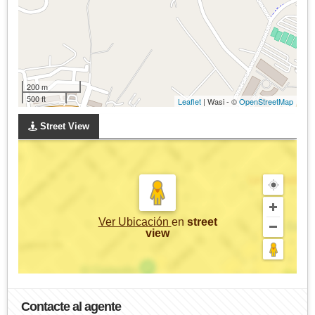
200 m
500 ft
Leaflet
| Wasi - ©
OpenStreetMap
Street View
Ver Ubicación
en
street
view
Contacte al agente