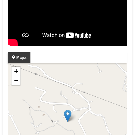
Mapa
+
−