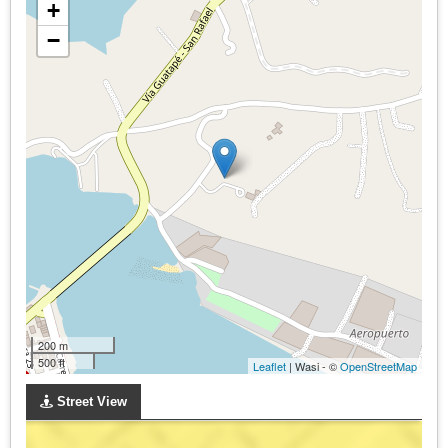
+
−
200 m
500 ft
Leaflet
| Wasi - ©
OpenStreetMap
Street View