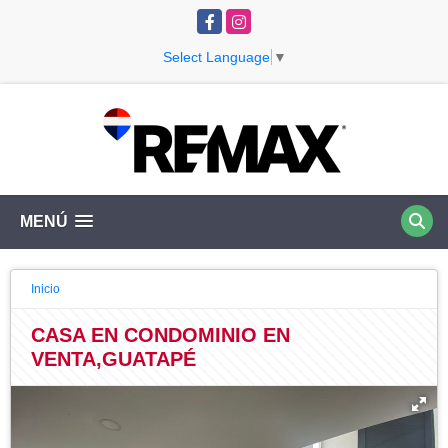
Facebook
Instagram
Select Language
▼
MENÚ
Inicio
CASA EN CONDOMINIO EN
VENTA,GUATAPÉ