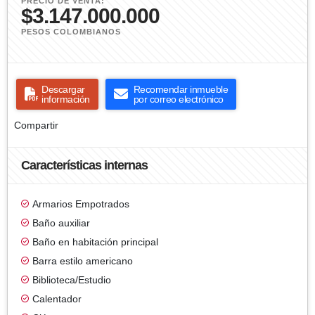
PRECIO DE VENTA:
$3.147.000.000
PESOS COLOMBIANOS
Descargar
Recomendar inmueble
información
por correo electrónico
Compartir
Características internas
Armarios Empotrados
Baño auxiliar
Baño en habitación principal
Barra estilo americano
Biblioteca/Estudio
Calentador