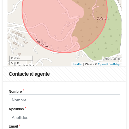
200 m
500 ft
Leaflet
| Wasi - ©
OpenStreetMap
Contacte al agente
*
Nombre
*
Apellidos
*
Email