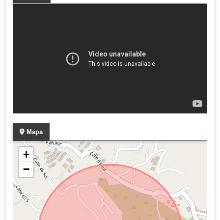
Mapa
+
−