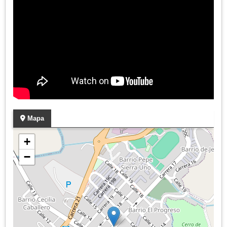
Mapa
+
−