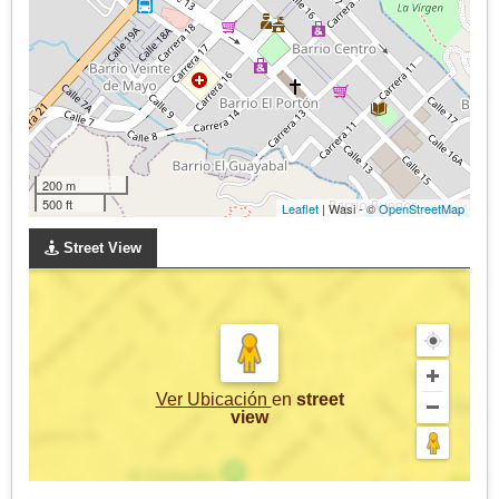
200 m
500 ft
Leaflet
| Wasi - ©
OpenStreetMap
Street View
Ver Ubicación
en
street
view