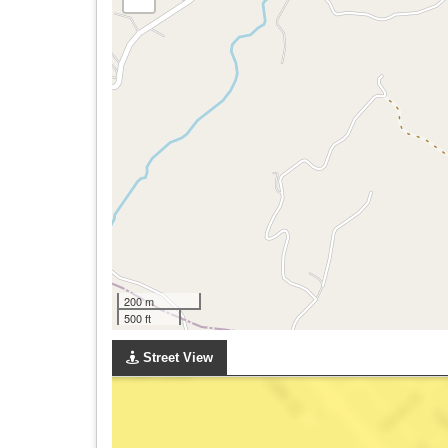
200 m
500 ft
Street View