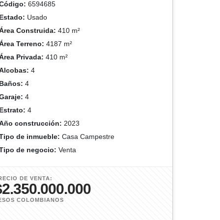
Código:
6594685
Estado:
Usado
Área Construida:
410 m²
Área Terreno:
4187 m²
Área Privada:
410 m²
Alcobas:
4
Baños:
4
Garaje:
4
Estrato:
4
Año construcción:
2023
Tipo de inmueble:
Casa Campestre
Tipo de negocio:
Venta
RECIO DE VENTA:
$2.350.000.000
ESOS COLOMBIANOS