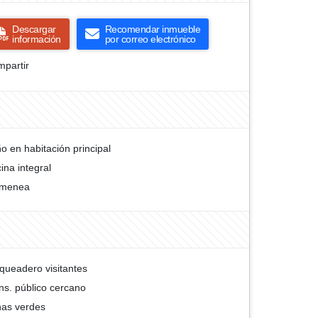
Descargar
Recomendar inmueble
información
por correo electrónico
partir
o en habitación principal
ina integral
imenea
queadero visitantes
ns. público cercano
as verdes