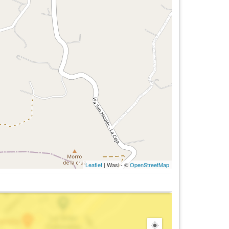
Leaflet
| Wasi - ©
OpenStreetMap