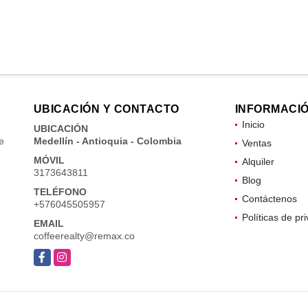
UBICACIÓN Y CONTACTO
INFORMACI
Inicio
UBICACIÓN
e
Medellín - Antioquia - Colombia
Ventas
MÓVIL
Alquiler
3173643811
Blog
TELÉFONO
Contáctenos
+576045505957
Políticas de pr
EMAIL
coffeerealty@remax.co
Facebook
Instagram