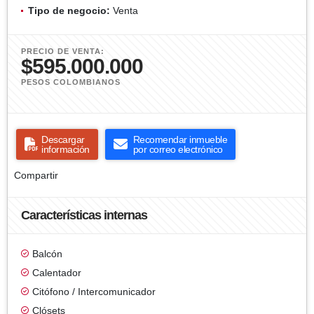
Tipo de negocio:
Venta
PRECIO DE VENTA:
$595.000.000
PESOS COLOMBIANOS
Descargar
Recomendar inmueble
información
por correo electrónico
Compartir
Características internas
Balcón
Calentador
Citófono / Intercomunicador
Clósets