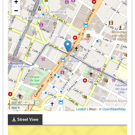
+
−
200 m
500 ft
Leaflet
| Wasi - ©
OpenStreetMap
Street View