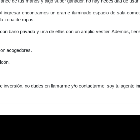
lcance de tus manos y algo super ganador, no hay necesidad de usar v
Al ingresar encontramos un gran e iluminado espacio de sala-comed
 la zona de ropas.
con baño privado y una de ellas con un amplio vestier. Además, tien
son acogedores.
lcón.
e inversión, no dudes en llamarme y/o contactarme, soy tu agente inm