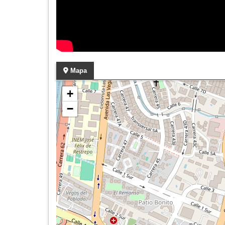
Mapa
+
−