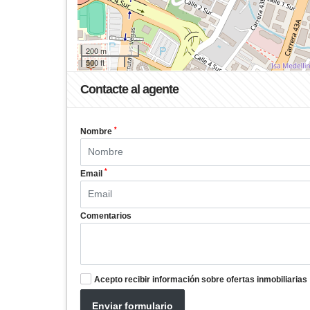
200 m
500 ft
Contacte al agente
*
Nombre
*
Email
Comentarios
Acepto recibir información sobre ofertas inmobiliarias
Enviar formulario