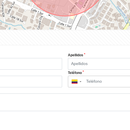
*
Apellidos
*
Teléfono
▼