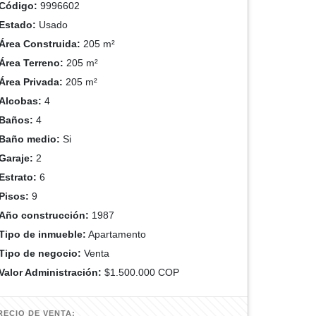
Código:
9996602
Estado:
Usado
Área Construida:
205 m²
Área Terreno:
205 m²
Área Privada:
205 m²
Alcobas:
4
Baños:
4
Baño medio:
Si
Garaje:
2
Estrato:
6
Pisos:
9
Año construcción:
1987
Tipo de inmueble:
Apartamento
Tipo de negocio:
Venta
Valor Administración:
$1.500.000 COP
RECIO DE VENTA: