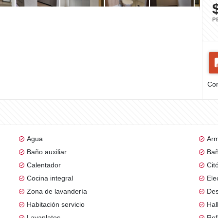
P
Com
Agua
Arm
Baño auxiliar
Bañ
Calentador
Cit
Cocina integral
Ele
Zona de lavandería
De
Habitación servicio
Hal
Lavaplatos
Re