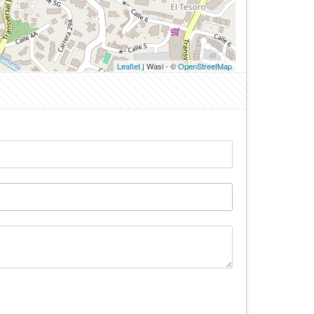
Leaflet
| Wasi - ©
OpenStreetMap