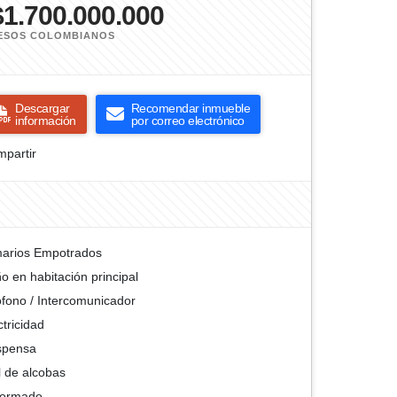
$1.700.000.000
ESOS COLOMBIANOS
Descargar
Recomendar inmueble
información
por correo electrónico
partir
arios Empotrados
o en habitación principal
ófono / Intercomunicador
ctricidad
spensa
l de alcobas
formado