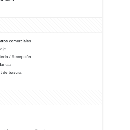
tros comerciales
aje
tería / Recepción
ilancia
t de basura