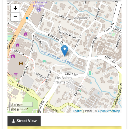
+
−
200 m
500 ft
Leaflet
| Wasi - ©
OpenStreetMap
Street View