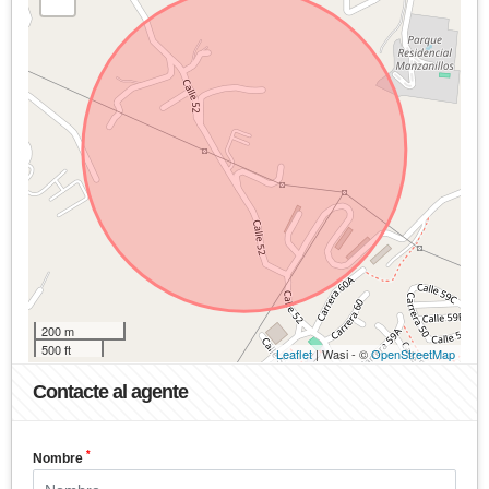
200 m
500 ft
Leaflet
| Wasi - ©
OpenStreetMap
Contacte al agente
*
Nombre