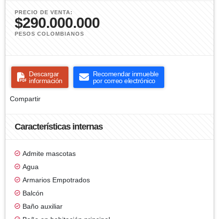
PRECIO DE VENTA:
$290.000.000
PESOS COLOMBIANOS
Descargar
Recomendar inmueble
información
por correo electrónico
Compartir
Características internas
Admite mascotas
Agua
Armarios Empotrados
Balcón
Baño auxiliar